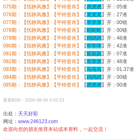
075期：【恬静风雅】【平特壹肖】
【
虎虎虎
】开：05准
076期：【恬静风雅】【平特壹肖】
【
龙龙龙
】开：27准
077期：【恬静风雅】【平特壹肖】
【
羊羊羊
】开：00错
078期：【恬静风雅】【平特壹肖】
【
蛇蛇蛇
】开：00错
079期：【恬静风雅】【平特壹肖】
【
鸡鸡鸡
】开：46准
080期：【恬静风雅】【平特壹肖】
【
牛牛牛
】开：42准
081期：【恬静风雅】【平特壹肖】
【
鼠鼠鼠
】开：07准
082期：【恬静风雅】【平特壹肖】
【
羊羊羊
】开：48准
083期：【恬静风雅】【平特壹肖】
【
马马马
】开：01.37准
084期：【恬静风雅】【平特壹肖】
【
鸡鸡鸡
】开：00错
085期：【恬静风雅】【平特壹肖】
【
虎虎虎
】开：00准
更新时间：2026-08-06 4:02:53
出处：
天天好彩
网址：
www.246123.com
欢迎向您的朋友推荐本站或本资料，一起交流！